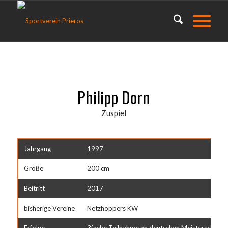
Philipp Dorn
Zuspiel
Jahrgang
1997
Größe
200 cm
Beitritt
2017
bisherige Vereine
Netzhoppers KW
Erfolge
3fache Teilnahme an deutschen Meisterschaft