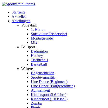
Startseite
Aktuelles
Abteilungen
Volleyball
1. Herren
Spielkultur Friedersdorf
Montagsrunde
Mix
Ballsport
Badminton
Hockey
Tischtennis
Basketball
Weiteres
Bogenschießen
Sportgymnastik
Line Dance (Beginners)
Line Dance (Fortgeschritten)
Achtsamkeit
Kindersport (3-6 Jahre)
Kindersport (1.Klasse+)
Zumba
Fitmix