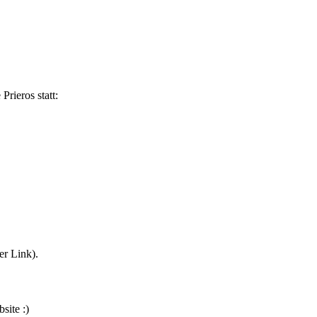
rieros statt:
er Link).
site :)