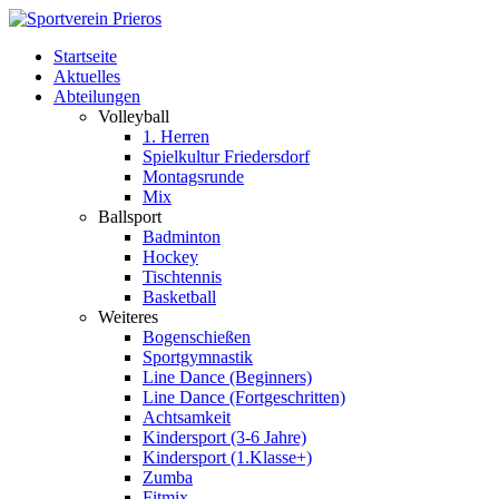
Startseite
Aktuelles
Abteilungen
Volleyball
1. Herren
Spielkultur Friedersdorf
Montagsrunde
Mix
Ballsport
Badminton
Hockey
Tischtennis
Basketball
Weiteres
Bogenschießen
Sportgymnastik
Line Dance (Beginners)
Line Dance (Fortgeschritten)
Achtsamkeit
Kindersport (3-6 Jahre)
Kindersport (1.Klasse+)
Zumba
Fitmix