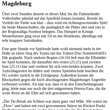
Magdeburg
Über zwei Stunden dauerte es dieses Mal, bis die Dahmeländer
Volleyballer jubelnd auf das Spielfeld rennen konnten. Bereits im
Vorfeld der Partie war klar – dass wird ein richtungsweisendes Spiel
für beide Mannschaften, die punktgleich die Plätze drei und vier in
der Regionalliga Nordost belegten. Das Hinspiel in Königs
Wusterhausen ging zwar mit 3:0 an das Heimteam, allerdings mit
sehr knappen Satzständen.
Eine gute Stunde vor Spielende hatte wohl niemand mehr in der
Halle an einen Sieg des Teams um das Trainer-Duo Sommerfeld/El-
Dik geglaubt. Nach starkem Beginn (16:10) ließ man die Elbstädter
ins Spiel kommen, die daraufhin den ersten (25:21) und zweiten
Satz (25:11) klar und verdient für sich entscheiden konnten. Zwei
Aufschlagserien im dritten und vierten Spielabschnitt brachten die
SG wieder zurück in die Erfolgsspur. Außerdem konnte die
Blockarbeit gegen die hoch abschlagenden Magdeburger Angreifer
verbessert werden. Als klar war, dass es in den Entscheidungssatz
ging, hörte man nur noch die drei mitgereisten Prieros-Fans, die die
weite Reise an die Elbe auf sich genommen hatten.
„Der Tie-Break am Schluss war dann ganz viel Wille. Wir waren im
„Flow“ und haben mit zwei gewonnenen Sätzen im Rücken Punkt