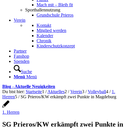
Mach mit – Bleib fit
Sporthallennutzung
Grundschule Prieros
Verein
Kontakt
Mitglied werden
Kalender
Chronik
Kinderschutzkonzept
Partner
Fanshop
Spenden
Suche
Menü
Menü
Blog - Aktuelle Neuigkeiten
Du bist hier:
Startseite
1
/
Aktuelles
2
/
Verein
3
/
Volleyball
4
/
1.
Herren
5
/
SG Prieros/KW erkämpft zwei Punkte in Magdeburg
1. Herren
SG Prieros/KW erkämpft zwei Punkte in