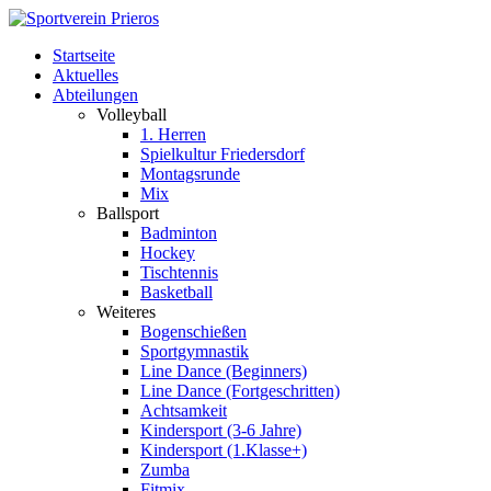
Startseite
Aktuelles
Abteilungen
Volleyball
1. Herren
Spielkultur Friedersdorf
Montagsrunde
Mix
Ballsport
Badminton
Hockey
Tischtennis
Basketball
Weiteres
Bogenschießen
Sportgymnastik
Line Dance (Beginners)
Line Dance (Fortgeschritten)
Achtsamkeit
Kindersport (3-6 Jahre)
Kindersport (1.Klasse+)
Zumba
Fitmix