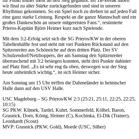
für Punkt immer mehr an den Sieg geglaubt. Im Tie-Break haben
wir final zu alter Stärke zurückgefunden und sind in unseren
Rhythmus gekommen. So ein Spiel noch zu drehen ist auf jeden Fall
eine ganz starke Leistung. Respekt an die ganze Mannschaft und ein
großes Dankeschön an unsere mitgereisten Fans.“, resümierte
Prieros-Kapitän Björn Heimer kurz nach Spielende.
Mit dem 3:2-Erfolg setzt sich die SG Prieros/KW in der oberen
Tabellenhälfte fest und steht mit vier Punkten Rückstand auf den
Spitzenreiter aus Schöneiche auf dem dritten Platz. Der SV
Schulzendorf/Netzhoppers, der am Samstag den Spitzenreiter
überraschend mit 3:2 besiegen konnten, steht drei Punkte dahinter
auf Platz fünf. „Es ist sehr eng da oben, deswegen war der Sieg
heute unheimlich wichtig.“, ist sich Heimer sicher.
Am Sonntag um 15 Uhr treffen die Dahmeländer in heimischer
Halle dann auf den USV Halle.
USC Magdeburg – SG Prieros/KW 2:3 (25:21, 25:11, 22:25, 22:25,
10:15)
SG PKW: Klimek, Tardel, Kuhrt, Sommerfeld, Kölbel, Baron,
Grasnick, Dorn, König, Heimer (C), Kochinka, El-Dik (Trainer),
Leonhardt (Scout)
MVP: Grasnick (PKW, Gold), Moede (USC, Silber)