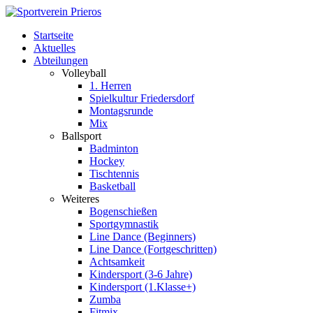
Startseite
Aktuelles
Abteilungen
Volleyball
1. Herren
Spielkultur Friedersdorf
Montagsrunde
Mix
Ballsport
Badminton
Hockey
Tischtennis
Basketball
Weiteres
Bogenschießen
Sportgymnastik
Line Dance (Beginners)
Line Dance (Fortgeschritten)
Achtsamkeit
Kindersport (3-6 Jahre)
Kindersport (1.Klasse+)
Zumba
Fitmix