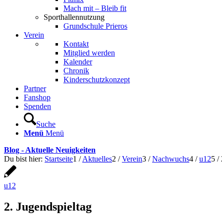
Mach mit – Bleib fit
Sporthallennutzung
Grundschule Prieros
Verein
Kontakt
Mitglied werden
Kalender
Chronik
Kinderschutzkonzept
Partner
Fanshop
Spenden
Suche
Menü
Menü
Blog - Aktuelle Neuigkeiten
Du bist hier:
Startseite
1
/
Aktuelles
2
/
Verein
3
/
Nachwuchs
4
/
u12
5
/
u12
2. Jugendspieltag