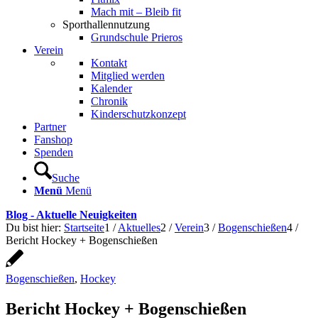
Mach mit – Bleib fit
Sporthallennutzung
Grundschule Prieros
Verein
Kontakt
Mitglied werden
Kalender
Chronik
Kinderschutzkonzept
Partner
Fanshop
Spenden
Suche
Menü
Menü
Blog - Aktuelle Neuigkeiten
Du bist hier:
Startseite
1
/
Aktuelles
2
/
Verein
3
/
Bogenschießen
4
/
Bericht Hockey + Bogenschießen
Bogenschießen
,
Hockey
Bericht Hockey + Bogenschießen