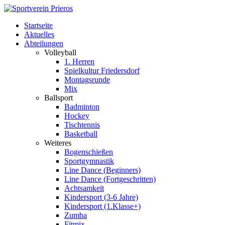
Startseite
Aktuelles
Abteilungen
Volleyball
1. Herren
Spielkultur Friedersdorf
Montagsrunde
Mix
Ballsport
Badminton
Hockey
Tischtennis
Basketball
Weiteres
Bogenschießen
Sportgymnastik
Line Dance (Beginners)
Line Dance (Fortgeschritten)
Achtsamkeit
Kindersport (3-6 Jahre)
Kindersport (1.Klasse+)
Zumba
Fitmix