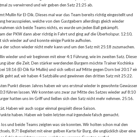
tmal zu verwirrend und wir geben den Satz 21:25 ab.
 Mullin für El-Dik. Dieses mal war das Team bereits richtig eingestellt und
ung herausspielen, welche von den Gastgebern allerdings gleich wieder
 nahmen sich beide Teams nichts, es wurde um jeden Ball gekämpft.
am der PKW dann aber richtig in Fahrt und ging auf die Überholspur. 12:10,
t sich wieder auf und konnte einige Punkte aufholen.
 da der schon wieder nicht mehr kann und um den Satz mit 25:18 zuzumachen.
llin wieder und wir beginnen mit einer 4:1 Führung, wie im zweiten Satz. Diese
rung über die Zeit. Den stärker werdenden Burgern möchte Trainer Kochinka
 bei 18:16 (El-Dik für Mullin) und sich selbst auf Mitte gegen Dorn bei 20:17 ei
tik geht auf, wir haben 4 Satzbälle und gewinnen den dritten Satz mit 25:22.
rsten Punkt diesen Jahres haben wir uns erstmal wieder in gewohnte Gewässe
3 führen lassen. Wir konnten uns zwar zur Mitte des Satzes wieder auf 8:10
rger hatten uns im Griff und ließen sich den Satz nicht mehr nehmen. 25:16.
tät. Haben wir auch sogar einmal gespielt diese Saison.
 Punkte haben. Haben wir beim letzten mal irgendwie falsch gemacht.
 los und beide Teams zeigten was sie konnten. Wir holten schon mal den
hsels, 8:7! Begleitet mit einer gelben Karte für Burg, die unglücklich über eine