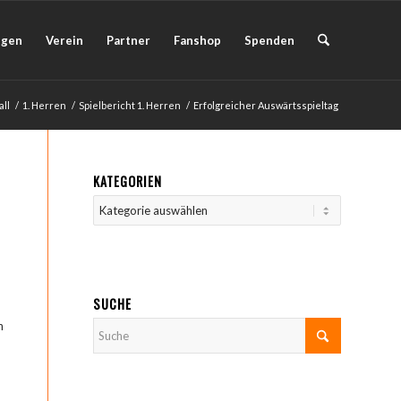
ngen
Verein
Partner
Fanshop
Spenden
all
/
1. Herren
/
Spielbericht 1. Herren
/
Erfolgreicher Auswärtsspieltag
KATEGORIEN
Kategorien
SUCHE
n