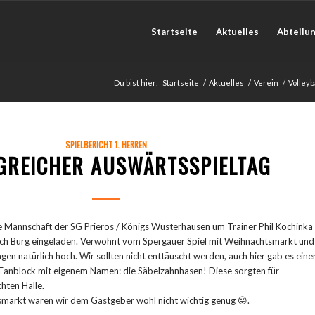
Startseite
Aktuelles
Abteilu
Du bist hier:
Startseite
/
Aktuelles
/
Verein
/
Volleyb
SPIELBERICHT 1. HERREN
GREICHER AUSWÄRTSSPIELTAG
Mannschaft der SG Prieros / Königs Wusterhausen um Trainer Phil Kochinka
nach Burg eingeladen. Verwöhnt vom Spergauer Spiel mit Weihnachtsmarkt und
en natürlich hoch. Wir sollten nicht enttäuscht werden, auch hier gab es eine
 Fanblock mit eigenem Namen: die Säbelzahnhasen! Diese sorgten für
hten Halle.
smarkt waren wir dem Gastgeber wohl nicht wichtig genug 😜.