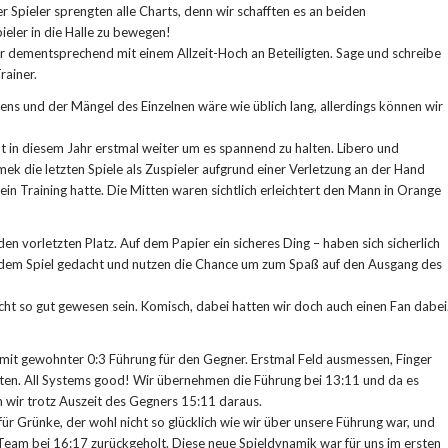
r Spieler sprengten alle Charts, denn wir schafften es an beiden
ieler in die Halle zu bewegen!
ir dementsprechend mit einem Allzeit-Hoch an Beteiligten. Sage und schreibe
rainer.
ns und der Mängel des Einzelnen wäre wie üblich lang, allerdings können wir
t in diesem Jahr erstmal weiter um es spannend zu halten. Libero und
mek die letzten Spiele als Zuspieler aufgrund einer Verletzung an der Hand
ein Training hatte. Die Mitten waren sichtlich erleichtert den Mann in Orange
en vorletzten Platz. Auf dem Papier ein sicheres Ding – haben sich sicherlich
r dem Spiel gedacht und nutzen die Chance um zum Spaß auf den Ausgang des
cht so gut gewesen sein. Komisch, dabei hatten wir doch auch einen Fan dabei
mit gewohnter 0:3 Führung für den Gegner. Erstmal Feld ausmessen, Finger
sten. All Systems good! Wir übernehmen die Führung bei 13:11 und da es
 wir trotz Auszeit des Gegners 15:11 daraus.
ür Grünke, der wohl nicht so glücklich wie wir über unsere Führung war, und
 Team bei 16:17 zurückgeholt. Diese neue Spieldynamik war für uns im ersten