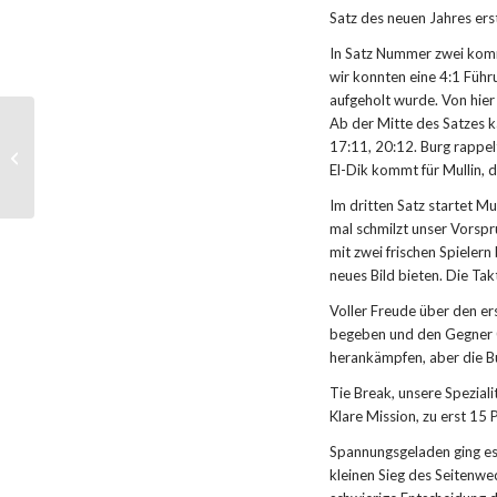
Satz des neuen Jahres ers
In Satz Nummer zwei kommt
wir konnten eine 4:1 Führ
aufgeholt wurde. Von hier
Ab der Mitte des Satzes k
Niederlage beim
17:11, 20:12. Burg rappel
Tabellenführer
El-Dik kommt für Mullin,
Im dritten Satz startet Mu
mal schmilzt unser Vorsp
mit zwei frischen Spielern
neues Bild bieten. Die Tak
Voller Freude über den e
begeben und den Gegner 0:
herankämpfen, aber die Bu
Tie Break, unsere Speziali
Klare Mission, zu erst 15
Spannungsgeladen ging es
kleinen Sieg des Seitenwec