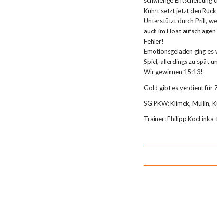
schwierige Entscheidung d
Kuhrt setzt jetzt den Ruc
Unterstützt durch Prill, w
auch im Float aufschlagen
Fehler!
Emotionsgeladen ging es w
Spiel, allerdings zu spät 
Wir gewinnen 15:13!
Gold gibt es verdient für Z
SG PKW: Klimek, Mullin, Ku
Trainer: Philipp Kochinka 