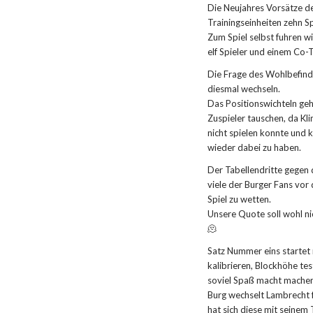
Die Neujahres Vorsätze de
Trainingseinheiten zehn Sp
Zum Spiel selbst fuhren w
elf Spieler und einem Co-T
Die Frage des Wohlbefinde
diesmal wechseln.
Das Positionswichteln geh
Zuspieler tauschen, da Kli
nicht spielen konnte und k
wieder dabei zu haben.
Der Tabellendritte gegen d
viele der Burger Fans vo
Spiel zu wetten.
Unsere Quote soll wohl ni
🫠
Satz Nummer eins startet 
kalibrieren, Blockhöhe te
soviel Spaß macht machen
Burg wechselt Lambrecht f
hat sich diese mit seinem