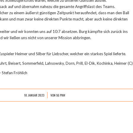
es Schiedsgerichtes waren, welche zu unseren Gunsten ausfiel.
ksack auf und übernahm nahezu die gesamte Angriffslast des Teams.
elcher zu einem äußerst günstigen Zeitpunkt herausfindet, dass man den Ball
 kann und man zwar keine direkten Punkte macht, aber auch keine direkten
eiter und wir konnten uns auf 10:7 absetzen. Burg kämpfte sich zurück ins
und wir ließen uns nicht von unserer Mission abbringen.
uspieler Heimer und Silber für Liebscher, welcher ein starkes Spiel lieferte.
hrt, Beisert, Sommerfeld, Lahsowsky, Dorn, Prill, El-Dik, Kochinka, Heimer (C)
+ Stefan Fröhlich
10. JANUAR 2023
VON
SG PKW
/