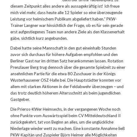
diesem Zeitpunkt alles andere als aussagekräftig ist! Ich freue
mich viel mehr, dass heute alle 12 Spieler so eine überzeugende
Leistung vor heimischem Publikum abgeliefert haben.“ PKW-
Trainer Langner war hinsichtlich der Frage, ob es für sein gerade
erst aufgestiegenes Team nun andere Ziele als den Klassenerhalt
gäbe, sichtlich kurz angebunden.
Dabei hatte seine Mannschaft in den gut eineinhalb Stunden
zuvor sich durchaus für höhere Aufgaben empfohlen und den
Berliner Gast nur im dritten Satz herankommen lassen. Rotation
Prenzlauer Berg trug dennoch über die gesamte Spielzeit zu einer
ansehnlichen Partie für die etwa 80 Zuschauer in der Königs
Wusterhausener OSZ-Halle bei. Die Hauptstädter konnten vor
allem mit starken Aktionen in der Feldabwehr überzeugen – und
das trotz deutlich höherem Altersschnitt als beim jugendlichen
Gastgeber.
Die Prieros-KWer Heimsechs, in der vergangenen Woche noch
ohne Punkte vom Auswärtsspiel beim CV Mitteldeutschland II
zurückgekehrt, tat von Beginn an alles, um die unglückliche
Niederlage wieder wett zu machen. Eine konstante Annahme ließ
PKW-Kapitän und Zuspieler Björn Heimer alle Möglichkeiten