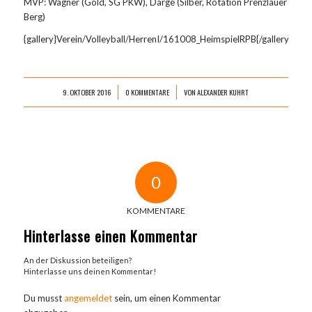
MVP: Wagner (Gold, SG PKW), Darge (Silber, Rotation Prenzlauer
Berg)
{gallery}Verein/Volleyball/HerrenI/161008_HeimspielRPB{/gallery}
9. OKTOBER 2016
0 KOMMENTARE
VON
ALEXANDER KUHRT
/
/
0
KOMMENTARE
Hinterlasse einen Kommentar
An der Diskussion beteiligen?
Hinterlasse uns deinen Kommentar!
Du musst
angemeldet
sein, um einen Kommentar