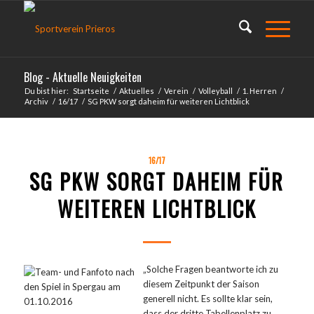
Blog - Aktuelle Neuigkeiten
Du bist hier:
Startseite
/
Aktuelles
/
Verein
/
Volleyball
/
1. Herren
/
Archiv
/
16/17
/
SG PKW sorgt daheim für weiteren Lichtblick
16/17
SG PKW SORGT DAHEIM FÜR
WEITEREN LICHTBLICK
„Solche Fragen beantworte ich zu
diesem Zeitpunkt der Saison
generell nicht. Es sollte klar sein,
dass der dritte Tabellenplatz zu