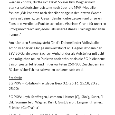
werden konnte, durfte sich PKW-Spieler Rick Wagner nach
starker spielerischer Leistung noch über die MVP-Medaille
freuen: „Wir konnten nach der Niederlage in der letzten Woche
heute mit einer guten Gesamtleistung überzeugen und unseren
Fans drei verdiente Punkte schenken. Als einen Grund für unseren
Erfolg möchte ich auf jeden Fall unsere Fitness-Trainingseinheiten
nennen.“
Am nächsten Samstag steht für die Dahmeländer Volleyballer
schon wieder eine lange Auswärtsfahrt an. Gegner ist dann der
SSV 80 Gardelegen (Sachsen-Anhalt), der als Aufsteiger mit acht
von möglichen neuen Punkten noch stärker als die SG in die neue
Saison gestartet ist und mit erwarteten 250-300 Zuschauern im
Rücken sicherlich nur schwer zu schlagen sein wird.
Statistik:
SG PKW – Rotation Prenzlauer Berg 3:1 (25:16, 25:18, 20:25,
25:20)
SG PKW: Leyh, Stoffregen, Lehmann, Heimer (C), König, Kuhrt, El-
Dik, Sommerfeld, Wagner, Kuhrt, Gust, Baron, Langner (Trainer),
Fröhlich (Co-Trainer)