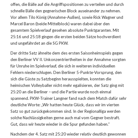
offen, die Bälle auf die Angriffspositionen zu verteilen und durch
schnelle Bälle den gegnerischen Block auseinander zu nehmen.
Vor allem Tilo König (Annahme-Außen), sowie Rick Wagner und
Marcel Baron (beide Mittelblock) waren dabei über den
gesamtem Spielverlauf gesehen absolute Punktgaranten. Mit
25:16 und 25:18 gingen die ersten beiden Sätze hochverdient
und ungefährdet an die SG PKW.
Der dritte Satz ähnelte dem des ersten Saisonheimspiels gegen
den Berliner VV II. Unkonzentriertheiten in der Annahme sorgten
für Unruhe im Spielverlauf, die sich in weiteren individuellen
Fehlern niederschlugen. Den Berliner 5-Punkte-Vorsprung, den
sich die Gäste zu Satzbeginn herausspielten, konnten die
heimischen Volleyballer nicht mehr egalisieren, der Satz ging mit
25:20 an die Berliner – und die Partie wurde noch einmal
spannend. PKW-Trainer Langner fand nach dem Match dafür sehr
deutliche Worte: „Wir hatten heute Glück, dass wir im vierten
Satz so gut zurückgekommen sind. In der Regionalliga werden
solche Nachlässigkeiten gerne auch mal vom Gegner bestraft.
Gut, dass wir heute wieder in die Spur gefunden haben.“
Nachdem der 4. Satz mit 25:20 wieder relativ deutlich gewonnen