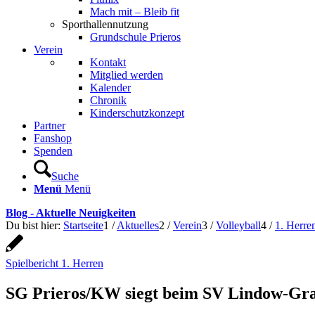
Mach mit – Bleib fit
Sporthallennutzung
Grundschule Prieros
Verein
Kontakt
Mitglied werden
Kalender
Chronik
Kinderschutzkonzept
Partner
Fanshop
Spenden
Suche
Menü
Menü
Blog - Aktuelle Neuigkeiten
Du bist hier:
Startseite
1
/
Aktuelles
2
/
Verein
3
/
Volleyball
4
/
1. Herre
Spielbericht 1. Herren
SG Prieros/KW siegt beim SV Lindow-Gra