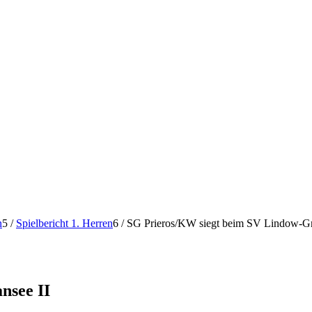
n
5
/
Spielbericht 1. Herren
6
/
SG Prieros/KW siegt beim SV Lindow-Gr
nsee II