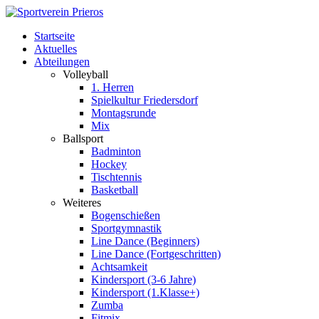
Startseite
Aktuelles
Abteilungen
Volleyball
1. Herren
Spielkultur Friedersdorf
Montagsrunde
Mix
Ballsport
Badminton
Hockey
Tischtennis
Basketball
Weiteres
Bogenschießen
Sportgymnastik
Line Dance (Beginners)
Line Dance (Fortgeschritten)
Achtsamkeit
Kindersport (3-6 Jahre)
Kindersport (1.Klasse+)
Zumba
Fitmix