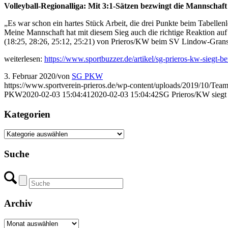
Volleyball-Regionalliga: Mit 3:1-Sätzen bezwingt die Mannschaf
„Es war schon ein hartes Stück Arbeit, die drei Punkte beim Tabelle
Meine Mannschaft hat mit diesem Sieg auch die richtige Reaktion a
(18:25, 28:26, 25:12, 25:21) von Prieros/KW beim SV Lindow-Gransee
weiterlesen:
https://www.sportbuzzer.de/artikel/sg-prieros-kw-siegt-b
3. Februar 2020
/
von
SG PKW
https://www.sportverein-prieros.de/wp-content/uploads/2019/10/
PKW
2020-02-03 15:04:41
2020-02-03 15:04:42
SG Prieros/KW siegt
Kategorien
Kategorien
Suche
Archiv
Archiv