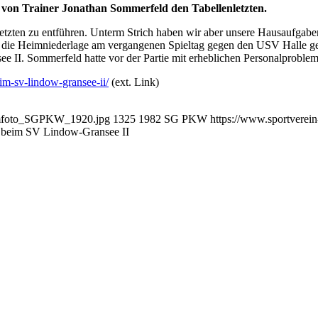
t von Trainer Jonathan Sommerfeld den Tabellenletzten.
nletzten zu entführen. Unterm Strich haben wir aber unsere Hausaufgab
uf die Heimniederlage am vergangenen Spieltag gegen den USV Halle g
 II. Sommerfeld hatte vor der Partie mit erheblichen Personalproble
eim-sv-lindow-gransee-ii/
(ext. Link)
Teamfoto_SGPKW_1920.jpg
1325
1982
SG PKW
https://www.sportverei
 beim SV Lindow-Gransee II