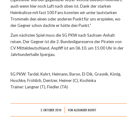
auch wenn hier noch Luft nach oben ist. Dank der starken
Heimkulisse mit fast 100 Fans konnten wir unter lautstarken
Trommeln den einen oder anderen Punkt für uns erspielen, wo
der Gegner schon dachte er hätte den Punkt.“
Zum nächsten Spiel muss die SG PKW nach Sachsen-Anhalt
reisen. Der Gegner ist die 2. Bundesligareserve der Piraten von
CV Mitteldeutschland. Anpfiff ist am 06.10. um 15:00 Uhr in der
Jahrhunderhalle Spergau.
SG PKW: Tardel, Kuhrt, Heimann, Baron, El-Dik, Grasnik, König,
Huschke, Fröhlich, Dentzer, Heimer (C), Kochinka
Trainer: Langner (T), Fiedler (TA)
3. OKTOBER 2018
VON
ALEXANDER KUHRT
/