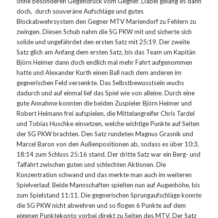
ohne besonderen Gegendruck vom Gegner. Dabei gelang es dann
doch, durch souveräne Aufschläge und gutes
Blockabwehrsystem den Gegner MTV Mariendorf zu Fehlern zu
zwingen. Diesen Schub nahm die SG PKW mit und sicherte sich
solide und ungefährdet den ersten Satz mit 25:19.
Der zweite
Satz glich am Anfang dem ersten Satz, bis das Team um Kapitän
Björn Heimer dann doch endlich mal mehr Fahrt aufgenommen
hatte und Alexander Kurth einen Ball nach dem anderen im
gegnerischen Feld versenkte. Das Selbstbewusstsein wuchs
dadurch und auf einmal lief das Spiel wie von alleine. Durch eine
gute Annahme konnten die beiden Zuspieler Björn Heimer und
Robert Heimann frei aufspielen, die Mittelangreifer Chris Tardel
und Tobias Huschke einsetzen, welche wichtige Punkte auf Seiten
der SG PKW brachten. Den Satz rundeten Magnus Grasnik und
Marcel Baron von den Außenpositionen ab, sodass es über 10:3,
18:14 zum Schluss 25:16 stand. Der dritte Satz war ein Berg- und
Talfahrt zwischen guten und schlechten Aktionen. Die
Konzentration schwand und das merkte man auch im weiteren
Spielverlauf. Beide Mannschaften spielten nun auf Augenhöhe, bis
zum Spielstand 11:11. Die gegnerischen Sprungaufschläge konnte
die SG PKW nicht abwehren und so flogen 6 Punkte auf dem
eigenen Punktekonto vorbei direkt zu Seiten des MTV. Der Satz