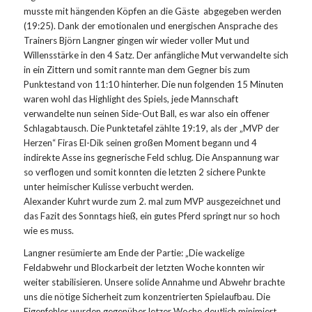
musste mit hängenden Köpfen an die Gäste abgegeben werden
(19:25). Dank der emotionalen und energischen Ansprache des
Trainers Björn Langner gingen wir wieder voller Mut und
Willensstärke in den 4 Satz. Der anfängliche Mut verwandelte sich
in ein Zittern und somit rannte man dem Gegner bis zum
Punktestand von 11:10 hinterher. Die nun folgenden 15 Minuten
waren wohl das Highlight des Spiels, jede Mannschaft
verwandelte nun seinen Side-Out Ball, es war also ein offener
Schlagabtausch. Die Punktetafel zählte 19:19, als der „MVP der
Herzen“ Firas El-Dik seinen großen Moment begann und 4
indirekte Asse ins gegnerische Feld schlug. Die Anspannung war
so verflogen und somit konnten die letzten 2 sichere Punkte
unter heimischer Kulisse verbucht werden.
Alexander Kuhrt wurde zum 2. mal zum MVP ausgezeichnet und
das Fazit des Sonntags hieß, ein gutes Pferd springt nur so hoch
wie es muss.
Langner resümierte am Ende der Partie: „Die wackelige
Feldabwehr und Blockarbeit der letzten Woche konnten wir
weiter stabilisieren. Unsere solide Annahme und Abwehr brachte
uns die nötige Sicherheit zum konzentrierten Spielaufbau. Die
Eigenfehler wurden gegenüber letzer Woche deutlich minimiert,