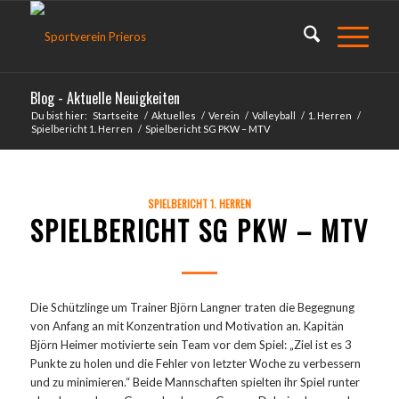
Blog - Aktuelle Neuigkeiten
Du bist hier:
Startseite
/
Aktuelles
/
Verein
/
Volleyball
/
1. Herren
/
Spielbericht 1. Herren
/
Spielbericht SG PKW – MTV
SPIELBERICHT 1. HERREN
SPIELBERICHT SG PKW – MTV
Die Schützlinge um Trainer Björn Langner traten die Begegnung
von Anfang an mit Konzentration und Motivation an. Kapitän
Björn Heimer motivierte sein Team vor dem Spiel: „Ziel ist es 3
Punkte zu holen und die Fehler von letzter Woche zu verbessern
und zu minimieren.“ Beide Mannschaften spielten ihr Spiel runter