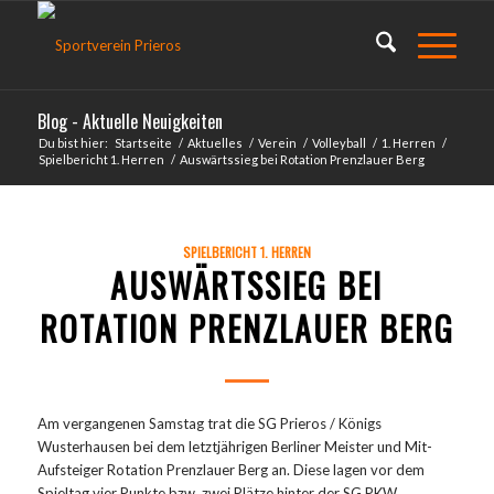
Blog - Aktuelle Neuigkeiten
Du bist hier:
Startseite
/
Aktuelles
/
Verein
/
Volleyball
/
1. Herren
/
Spielbericht 1. Herren
/
Auswärtssieg bei Rotation Prenzlauer Berg
SPIELBERICHT 1. HERREN
AUSWÄRTSSIEG BEI
ROTATION PRENZLAUER BERG
Am vergangenen Samstag trat die SG Prieros / Königs
Wusterhausen bei dem letztjährigen Berliner Meister und Mit-
Aufsteiger Rotation Prenzlauer Berg an. Diese lagen vor dem
Spieltag vier Punkte bzw. zwei Plätze hinter der SG PKW.