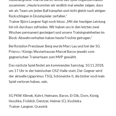
zusammen: „Heute konnten wir endlich mal wieder zeigen, dass
wir als Team um jeden Ball kämpfen und nicht gleich nach einigen
Rückschlägen in Einzelspieler zerfallen.“
Trainer Björn Langner fügt noch hinzu: „Mit der heutigen Leistung
bin ich durchaus zufrieden. Wir haben uns in den letzten zwei
Wochen permanent gesteigert und unsere Trainingseinheiten im
Block-Abwehrverhalten haben heute Früchte getragen.“
Bei Rotation Prenzlauer Berg wurde Marc Lau und bei der SG
Prieros / Königs Wusterhausen Marcel Baron jeweils vom
gegnerischen Trainerteam zum MVP gewählt.
Das nächste Spiel findet am kommenden Samstag, 10.11.2018,
um 17 Uhr in der heimischen OSZ-Halle statt. Der Gegner wird
der aktuelle Ligaprimus TSGL Schöneiche II, die bisher noch kein
Spiel verloren haben, sein.
SG PKW: Klimek, Kuhrt, Heimann, Baron, El-Dik, Dorn, König,
Huschke, Fröhlich, Dentzer, Heimer (C), Kochinka
Trainer: Langner, Grasnick