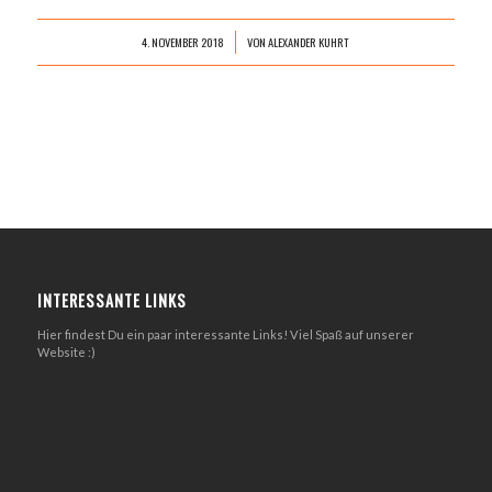
4. NOVEMBER 2018
VON
ALEXANDER KUHRT
/
INTERESSANTE LINKS
Hier findest Du ein paar interessante Links! Viel Spaß auf unserer
Website :)