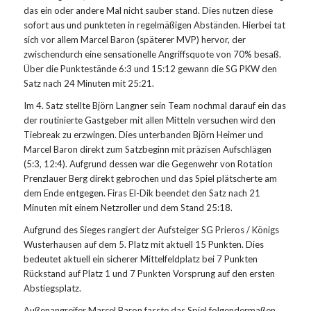
das ein oder andere Mal nicht sauber stand. Dies nutzen diese
sofort aus und punkteten in regelmäßigen Abständen. Hierbei tat
sich vor allem Marcel Baron (späterer MVP) hervor, der
zwischendurch eine sensationelle Angriffsquote von 70% besaß.
Über die Punktestände 6:3 und 15:12 gewann die SG PKW den
Satz nach 24 Minuten mit 25:21.
Im 4. Satz stellte Björn Langner sein Team nochmal darauf ein das
der routinierte Gastgeber mit allen Mitteln versuchen wird den
Tiebreak zu erzwingen. Dies unterbanden Björn Heimer und
Marcel Baron direkt zum Satzbeginn mit präzisen Aufschlägen
(5:3, 12:4). Aufgrund dessen war die Gegenwehr von Rotation
Prenzlauer Berg direkt gebrochen und das Spiel plätscherte am
dem Ende entgegen. Firas El-Dik beendet den Satz nach 21
Minuten mit einem Netzroller und dem Stand 25:18.
Aufgrund des Sieges rangiert der Aufsteiger SG Prieros / Königs
Wusterhausen auf dem 5. Platz mit aktuell 15 Punkten. Dies
bedeutet aktuell ein sicherer Mittelfeldplatz bei 7 Punkten
Rückstand auf Platz 1 und 7 Punkten Vorsprung auf den ersten
Abstiegsplatz.
Außenangreifer Marcel Baron fasste das Spiel folgendermaßen