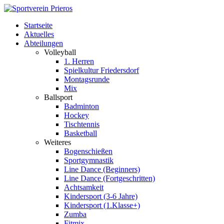
Startseite
Aktuelles
Abteilungen
Volleyball
1. Herren
Spielkultur Friedersdorf
Montagsrunde
Mix
Ballsport
Badminton
Hockey
Tischtennis
Basketball
Weiteres
Bogenschießen
Sportgymnastik
Line Dance (Beginners)
Line Dance (Fortgeschritten)
Achtsamkeit
Kindersport (3-6 Jahre)
Kindersport (1.Klasse+)
Zumba
Fitmix