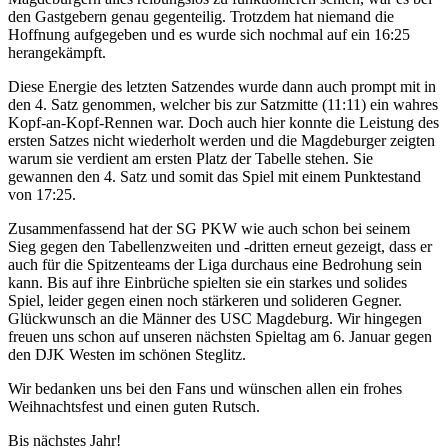
den Gastgebern genau gegenteilig. Trotzdem hat niemand die
Hoffnung aufgegeben und es wurde sich nochmal auf ein 16:25
herangekämpft.
Diese Energie des letzten Satzendes wurde dann auch prompt mit in
den 4. Satz genommen, welcher bis zur Satzmitte (11:11) ein wahres
Kopf-an-Kopf-Rennen war. Doch auch hier konnte die Leistung des
ersten Satzes nicht wiederholt werden und die Magdeburger zeigten
warum sie verdient am ersten Platz der Tabelle stehen. Sie
gewannen den 4. Satz und somit das Spiel mit einem Punktestand
von 17:25.
Zusammenfassend hat der SG PKW wie auch schon bei seinem
Sieg gegen den Tabellenzweiten und -dritten erneut gezeigt, dass er
auch für die Spitzenteams der Liga durchaus eine Bedrohung sein
kann. Bis auf ihre Einbrüche spielten sie ein starkes und solides
Spiel, leider gegen einen noch stärkeren und solideren Gegner.
Glückwunsch an die Männer des USC Magdeburg. Wir hingegen
freuen uns schon auf unseren nächsten Spieltag am 6. Januar gegen
den DJK Westen im schönen Steglitz.
Wir bedanken uns bei den Fans und wünschen allen ein frohes
Weihnachtsfest und einen guten Rutsch.
Bis nächstes Jahr!