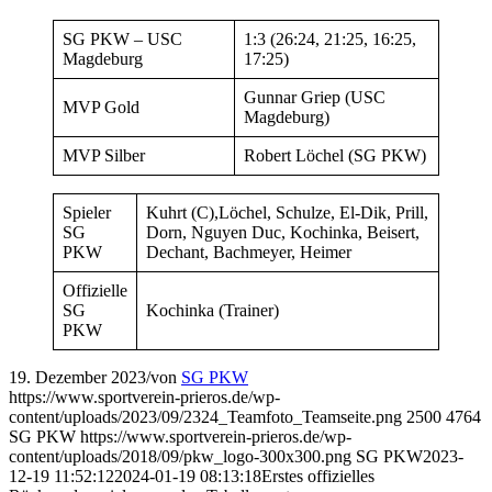
SG PKW – USC
1:3 (26:24, 21:25, 16:25,
Magdeburg
17:25)
Gunnar Griep (USC
MVP Gold
Magdeburg)
MVP Silber
Robert Löchel (SG PKW)
Spieler
Kuhrt (C),Löchel, Schulze, El-Dik, Prill,
SG
Dorn, Nguyen Duc, Kochinka, Beisert,
PKW
Dechant, Bachmeyer, Heimer
Offizielle
SG
Kochinka (Trainer)
PKW
19. Dezember 2023
/
von
SG PKW
https://www.sportverein-prieros.de/wp-
content/uploads/2023/09/2324_Teamfoto_Teamseite.png
2500
4764
SG PKW
https://www.sportverein-prieros.de/wp-
content/uploads/2018/09/pkw_logo-300x300.png
SG PKW
2023-
12-19 11:52:12
2024-01-19 08:13:18
Erstes offizielles