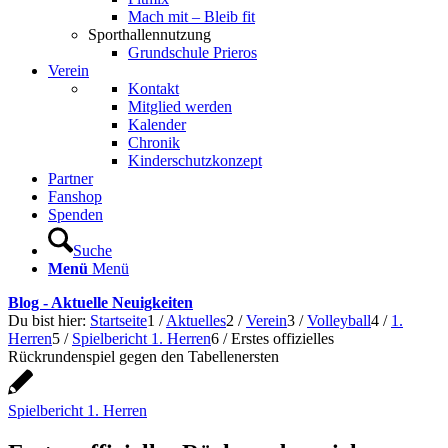
Mach mit – Bleib fit
Sporthallennutzung
Grundschule Prieros
Verein
Kontakt
Mitglied werden
Kalender
Chronik
Kinderschutzkonzept
Partner
Fanshop
Spenden
Suche
Menü
Menü
Blog - Aktuelle Neuigkeiten
Du bist hier:
Startseite
1
/
Aktuelles
2
/
Verein
3
/
Volleyball
4
/
1.
Herren
5
/
Spielbericht 1. Herren
6
/
Erstes offizielles
Rückrundenspiel gegen den Tabellenersten
Spielbericht 1. Herren