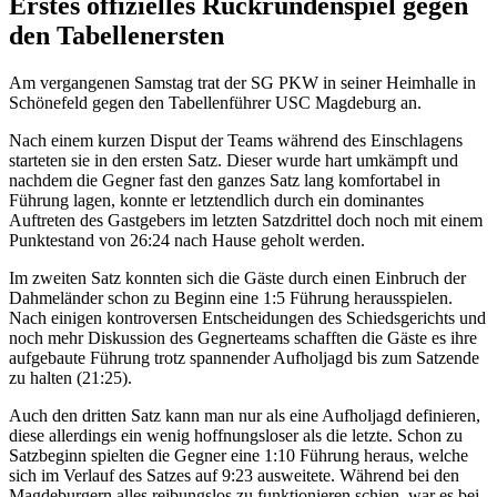
Erstes offizielles Rückrundenspiel gegen
den Tabellenersten
Am vergangenen Samstag trat der SG PKW in seiner Heimhalle in
Schönefeld gegen den Tabellenführer USC Magdeburg an.
Nach einem kurzen Disput der Teams während des Einschlagens
starteten sie in den ersten Satz. Dieser wurde hart umkämpft und
nachdem die Gegner fast den ganzes Satz lang komfortabel in
Führung lagen, konnte er letztendlich durch ein dominantes
Auftreten des Gastgebers im letzten Satzdrittel doch noch mit einem
Punktestand von 26:24 nach Hause geholt werden.
Im zweiten Satz konnten sich die Gäste durch einen Einbruch der
Dahmeländer schon zu Beginn eine 1:5 Führung herausspielen.
Nach einigen kontroversen Entscheidungen des Schiedsgerichts und
noch mehr Diskussion des Gegnerteams schafften die Gäste es ihre
aufgebaute Führung trotz spannender Aufholjagd bis zum Satzende
zu halten (21:25).
Auch den dritten Satz kann man nur als eine Aufholjagd definieren,
diese allerdings ein wenig hoffnungsloser als die letzte. Schon zu
Satzbeginn spielten die Gegner eine 1:10 Führung heraus, welche
sich im Verlauf des Satzes auf 9:23 ausweitete. Während bei den
Magdeburgern alles reibungslos zu funktionieren schien, war es bei