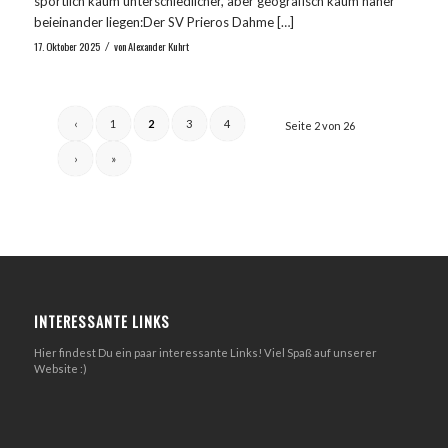
sportlich kaum unterschiedlicher, aber geografisch kaum näher
beieinander liegen:Der SV Prieros Dahme […]
17. Oktober 2025
von
Alexander Kuhrt
/
‹
1
2
3
4
Seite 2 von 26
›
»
INTERESSANTE LINKS
Hier findest Du ein paar interessante Links! Viel Spaß auf unserer
Website :)