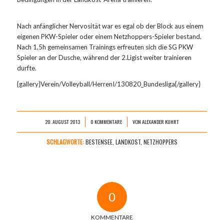
Nach anfänglicher Nervosität war es egal ob der Block aus einem
eigenen PKW-Spieler oder einem Netzhoppers-Spieler bestand.
Nach 1,5h gemeinsamen Trainings erfreuten sich die SG PKW
Spieler an der Dusche, während der 2.Ligist weiter trainieren
durfte.
{gallery}Verein/Volleyball/HerrenI/130820_Bundesliga{/gallery}
20. AUGUST 2013
0 KOMMENTARE
VON
ALEXANDER KUHRT
/
/
SCHLAGWORTE:
BESTENSEE
,
LANDKOST
,
NETZHOPPERS
0
KOMMENTARE