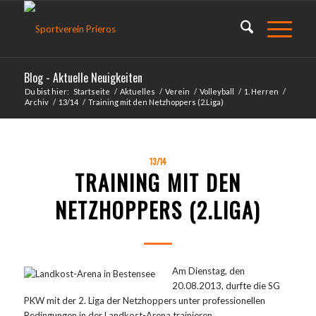
Blog - Aktuelle Neuigkeiten
Du bist hier:
Startseite
/
Aktuelles
/
Verein
/
Volleyball
/
1. Herren
/
Archiv
/
13/14
/
Training mit den Netzhoppers (2.Liga)
13/14
TRAINING MIT DEN
NETZHOPPERS (2.LIGA)
Am Dienstag, den
20.08.2013, durfte die SG
PKW mit der 2. Liga der Netzhoppers unter professionellen
Bedingungen in der Landkost-Arena trainieren.