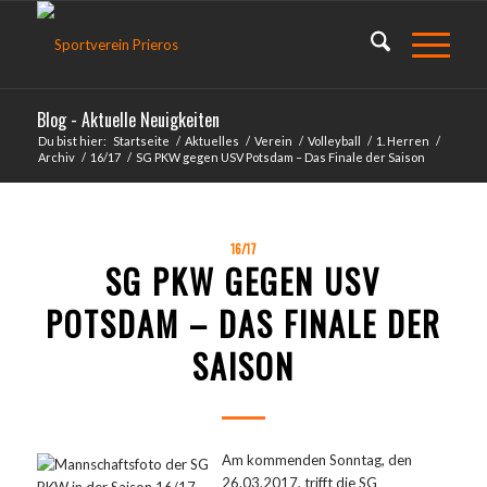
Blog - Aktuelle Neuigkeiten
Du bist hier:
Startseite
/
Aktuelles
/
Verein
/
Volleyball
/
1. Herren
/
Archiv
/
16/17
/
SG PKW gegen USV Potsdam – Das Finale der Saison
16/17
SG PKW GEGEN USV
POTSDAM – DAS FINALE DER
SAISON
Am kommenden Sonntag, den
26.03.2017, trifft die SG