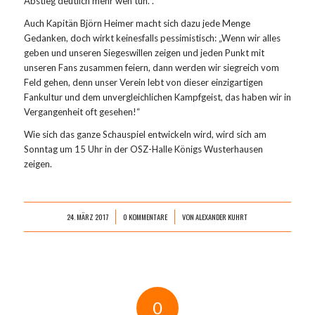
Abstieg deutlich mehr weh tun.“.
Auch Kapitän Björn Heimer macht sich dazu jede Menge
Gedanken, doch wirkt keinesfalls pessimistisch: „Wenn wir alles
geben und unseren Siegeswillen zeigen und jeden Punkt mit
unseren Fans zusammen feiern, dann werden wir siegreich vom
Feld gehen, denn unser Verein lebt von dieser einzigartigen
Fankultur und dem unvergleichlichen Kampfgeist, das haben wir in
Vergangenheit oft gesehen!“
Wie sich das ganze Schauspiel entwickeln wird, wird sich am
Sonntag um 15 Uhr in der OSZ-Halle Königs Wusterhausen
zeigen.
24. MÄRZ 2017
0 KOMMENTARE
VON
ALEXANDER KUHRT
/
/
0