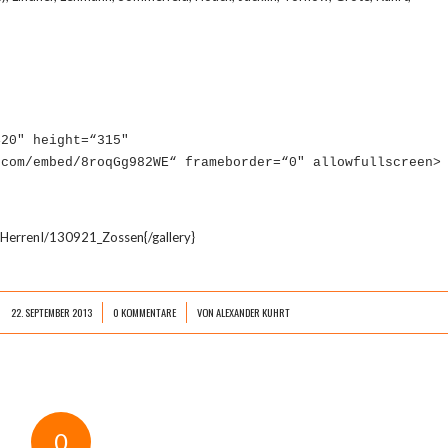
420″ height=“315″
.com/embed/8roqGg982WE“ frameborder=“0″ allowfullscreen
>
l/HerrenI/130921_Zossen{/gallery}
22. SEPTEMBER 2013
0 KOMMENTARE
VON
ALEXANDER KUHRT
/
/
0