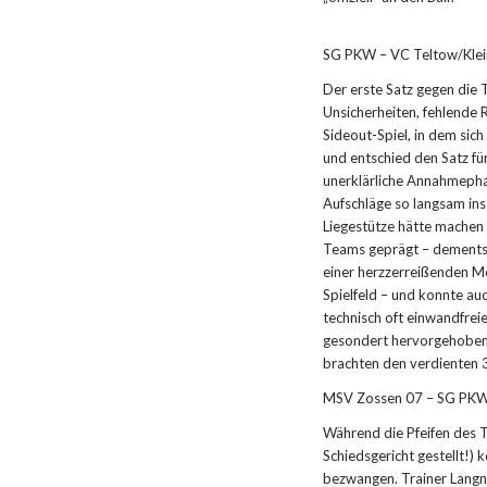
SG PKW – VC Teltow/Klein
Der erste Satz gegen die 
Unsicherheiten, fehlende
Sideout-Spiel, in dem sic
und entschied den Satz fü
unerklärliche Annahmephas
Aufschläge so langsam ins 
Liegestütze hätte machen 
Teams geprägt – dements
einer herzzerreißenden Mo
Spielfeld – und konnte au
technisch oft einwandfrei
gesondert hervorgehoben 
brachten den verdienten 3
MSV Zossen 07 – SG PKW 
Während die Pfeifen des T
Schiedsgericht gestellt!)
bezwangen. Trainer Langn