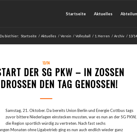
Startseite
Aktuelles
Abteilu
Du bist hier:
Startseite
/
Aktuelles
/
Verein
/
Volleyball
/
1. Herren
/
Archiv
/
13/1
13/14
START DER SG PKW – IN ZOSSEN
DROSSEN DEN TAG GENOSSEN!
Samstag, 21. Oktober. Da bereits Union Berlin und Energie Cottbus tags
zuvor bittere Niederlagen einstecken mussten, war es nun an der SG PKW,
die Region sportlich würdig zu vertreten. Nach fast sechs
gen Monaten ohne Ligabetrieb ging es nun auch endlich wieder ganz