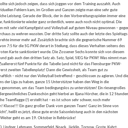
sollte sich jedoch zeigen, dass sich joggen vor dem Training auszahlt. Auch
viduellen Fehlern kam, im Großen und Ganzen zeigte man eine sehr gute
che Leistung. Gerade der Block, der in den Vorbereitungsspielen immer eine
, funktionierte wieder ganz ordentlich, wenn auch noch nicht optimal. Die
n mit sehr viel Kampfgeist und Volleyball auf gutem Niveau gewonnen – gege
rchaus zu wehren wussten. Der dritte Satz sollte auch der letzte des Spieltags
rehte immer mehr auf. Zusätzlich brachte sich die gegnerische Nummer 69
von 7:5 für die SG PKW derart in Stellung, dass dieses Verhalten seitens des
 roten Karte sanktioniert wurde. Die Zossener Sechs konnte sich von diesem
n und gab auch den dritten Satz ab. Satz, Spiel, SIEG für PKW! Was nimmt man
uallererst fünf Punkte für die Tabelle (und nicht für das Flensburger PKW-
erst zweiten Tabellenplatz! Dann die Gewissheit, als Team gut zu
ftlich – nicht nur den Volleyball betreffend – geschlossen zu agieren. Und di
ans der Liga zu haben, ganze 15 Unterstützer haben den Weg in die
ch genommen, um das Team bedingungslos zu unterstützen! Ein riesengroßes
ergewöhnliches Dankeschön geht hierbei an Iljana Hörcher, die in 12 Stunde
he Teamflagge (!) erstellt hat – es ist schon sehr schwer, noch mehr
n! Klasse!!! Ein ganz großer Dank vom ganzen Team! Ganz im Sinne von
cht“, heißt es jetzt, diese gute erste Saisonleistung auch in den nächsten
. Weiter geht es am 19. Oktober in Rehbrücke!
, Lindner, Lehmann, Sommerfeld, Noack, Jäcklin, Tornow, Grote, Kuhrt,