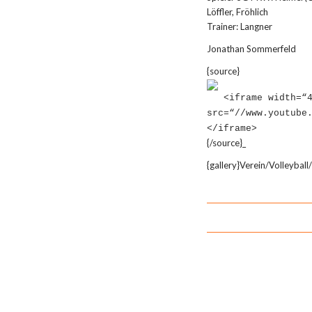
Löffler, Fröhlich
Trainer: Langner
Jonathan Sommerfeld
{source}
<
iframe width=“
src=“//www.youtube
<
/iframe
>
{/source}
_
{gallery}Verein/Volleybal