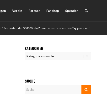
ngen
Verein
Partner
Fanshop
Spenden
4
/
Saisonstart der SG PKW – In Zossen unverdrossen den Tag genossen!
KATEGORIEN
Kategorien
SUCHE