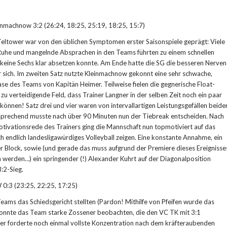
machnow 3:2 (26:24, 18:25, 25:19, 18:25, 15:7)
Teltower war von den üblichen Symptomen erster Saisonspiele geprägt: Viele
 Ruhe und mangelnde Absprachen in den Teams führten zu einem schnellen
h keine Sechs klar absetzen konnte. Am Ende hatte die SG die besseren Nerven
r sich. Im zweiten Satz nutzte Kleinmachnow gekonnt eine sehr schwache,
e des Teams von Kapitän Heimer. Teilweise fielen die gegnerische Float-
zu verteidigende Feld, dass Trainer Langner in der selben Zeit noch ein paar
können! Satz drei und vier waren von intervallartigen Leistungsgefällen beide
prechend musste nach über 90 Minuten nun der Tiebreak entscheiden. Nach
tivationsrede des Trainers ging die Mannschaft nun topmotiviert auf das
ch endlich landesligawürdiges Volleyball zeigen. Eine konstante Annahme, ein
er Block, sowie (und gerade das muss aufgrund der Premiere dieses Ereignisse
werden…) ein springender (!) Alexander Kuhrt auf der Diagonalposition
:2-Sieg.
0:3 (23:25, 22:25, 17:25)
eams das Schiedsgericht stellten (Pardon! Mithilfe von Pfeifen wurde das
 konnte das Team starke Zossener beobachten, die den VC TK mit 3:1
er forderte noch einmal vollste Konzentration nach dem kräfteraubenden