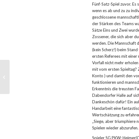
Fünf-Satz-Spiel zuvor. Es 
wenn es ab und zu zu indi
geschlossene mannschaftli
der Stärken des Teams war
Sätze Eins und Zwei wurde
Zossener, die sich aber du
werden. Die Mannschaft d
(kein Scherz!) beim Stand 
ersten Referees mit einer
Vorfall nicht mehr erhole
mit vom ersten Spieltag? Z
SG PKW – ein Team auf
Konto ) und damit den vor
der Überholspur!
funktionieren und mannscha
Erkenntnis die treusten F
Dabendorfer Halle auf si
Dankeschön dafür! Ein auß
Handarbeit eine fantastisc
Wertschätzung zu erfahre
„Siege, aber triumphiere ni
Spielen wieder abzurufen
Spieler SG PKW: Heimer(C)